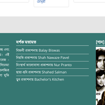
চৌধুরী
দর্শক মতামত
[গান]
্ছে এবং
বিজলী
প্রকাশনায়
Balay Biswas
ময়। এই
নিয়তি
প্রকাশনায়
Shah Nawaze Pavel
াবেজ -
সিনেমা
নিঃস্বার্থ ভালোবাসা
প্রকাশনায়
Nur Pranto
চ্চিত্র
ছায়া-ছবি
প্রকাশনায়
Shahed Salman
লা মুভি
ডুব
প্রকাশনায়
Bachelor's Kitchen