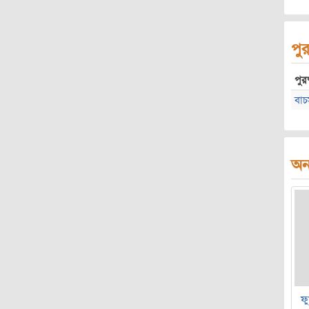
পুর
পুরষ
বাচ
অন্
ফু