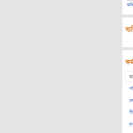
অধি
ব্য
কর্
অ
প
ল
গ
প্