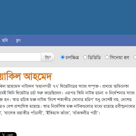
ছবি
ব্লগ
খুঁজুন
চলচ্চিত্র
ডিভিডি
সিনেমা হল
য়াকিল আহমেদ
িল আহমেদ নাট্যদল ‘মহানগরী ৭৭’ থিয়েটারের সাথে সম্পৃক্ত। প্রথমে অভিনেতা
বেই তিনি থিয়েটার চর্চা শুরু করেছিলেন। এরপর তিনি নাটক রচনা ও নির্দেশনার সাথে
ৃক্ত হন। তার রচিত মঞ্চ নাটক ‘বিংশ শতাব্দীর সোনার হরিণ’ শুধু দেশেই নয়, দেশের
েও বেশ প্রশংসিত হয়েছে। তার নির্দেশিত মঞ্চ নাটকগুলোর মধ্যে রয়েছে রবীন্দ্রনাথের
্তি’, ‘বাসেত বয়াতীর পাঁচালী’, ‘ইতিহাস কাঁদে’, ‘বাঁকতলীর পরী’।