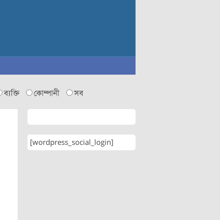
ব্যক্তি
কোম্পানী
সব
[wordpress_social_login]