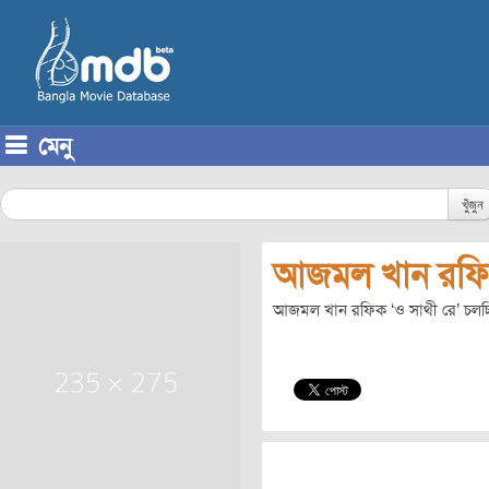
মেনু
Skip to content
খুঁজুন
আজমল খান রফ
আজমল খান রফিক ‘ও সাথী রে’ চলচ্চি