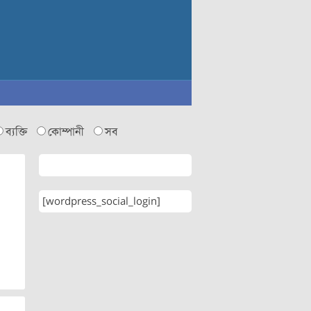
ব্যক্তি
কোম্পানী
সব
[wordpress_social_login]