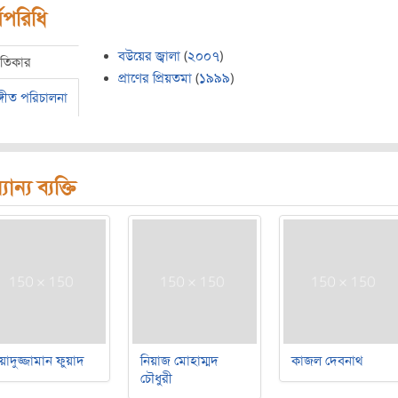
মপরিধি
বউয়ের জ্বালা
(
২০০৭
)
ীতিকার
প্রাণের প্রিয়তমা
(
১৯৯৯
)
্গীত পরিচালনা
যান্য ব্যক্তি
য়াদুজ্জামান ফুয়াদ
নিয়াজ মোহাম্মদ
কাজল দেবনাথ
চৌধুরী