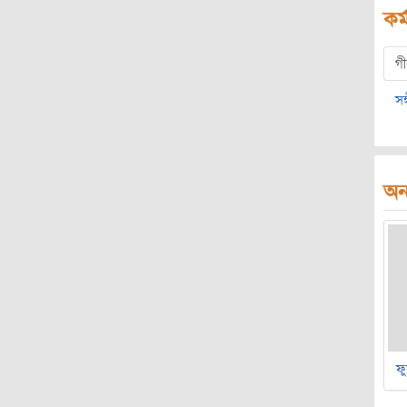
কর্
গ
সঙ
অন্
ফু