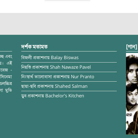
দর্শক মতামত
[গান]
্ছে এবং
বিজলী
প্রকাশনায়
Balay Biswas
ময়। এই
নিয়তি
প্রকাশনায়
Shah Nawaze Pavel
াবেজ -
সিনেমা
নিঃস্বার্থ ভালোবাসা
প্রকাশনায়
Nur Pranto
চ্চিত্র
ছায়া-ছবি
প্রকাশনায়
Shahed Salman
লা মুভি
ডুব
প্রকাশনায়
Bachelor's Kitchen