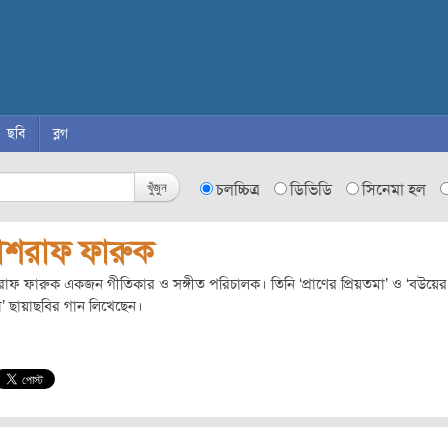
ছবি
ব্লগ
খুঁজুন
চলচ্চিত্র
ডিভিডি
সিনেমা হল
শরাফ ফারুক
ফ ফারুক একজন গীতিকার ও সঙ্গীত পরিচালক। তিনি ‘প্রাণের প্রিয়তমা’ ও ‘বউয়ের
লা’ ছায়াছবির গান লিখেছেন।