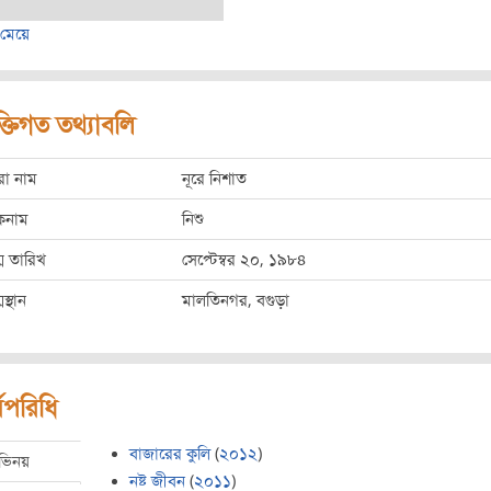
ট মেয়ে
ক্তিগত তথ্যাবলি
রো নাম
নূরে নিশাত
কনাম
নিশু
ম তারিখ
সেপ্টেম্বর ২০, ১৯৮৪
মস্থান
মালতিনগর, বগুড়া
মপরিধি
বাজারের কুলি
(
২০১২
)
ভিনয়
নষ্ট জীবন
(
২০১১
)