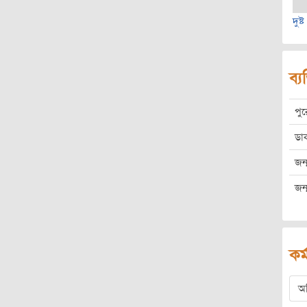
দুষ্
ব্য
পু
ডা
জন্
জন্
কর্
অ