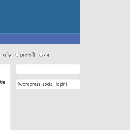
ব্যক্তি
কোম্পানী
সব
িত্র
[wordpress_social_login]
।