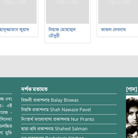
য়াদুজ্জামান ফুয়াদ
নিয়াজ মোহাম্মদ
কাজল দেবনাথ
চৌধুরী
দর্শক মতামত
[গান]
্ছে এবং
বিজলী
প্রকাশনায়
Balay Biswas
ময়। এই
নিয়তি
প্রকাশনায়
Shah Nawaze Pavel
াবেজ -
সিনেমা
নিঃস্বার্থ ভালোবাসা
প্রকাশনায়
Nur Pranto
চ্চিত্র
ছায়া-ছবি
প্রকাশনায়
Shahed Salman
লা মুভি