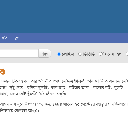
ছবি
ব্লগ
খুঁজুন
চলচ্চিত্র
ডিভিডি
সিনেমা হল
শু
 একজন চিত্রনায়িকা। তার অভিনীত প্রথম চলচ্চিত্র ‘মিলন’। তার অভিনীত অন্যান্য চলচ্চ
জ’, ‘দুষ্টু মেয়ে’, ‘রসিয়া সুন্দরী’, ‘ডাল ভাত’, ‘বউয়ের জ্বালা’, ‘বাংলার বউ’, ‘বুলেট’,
রাচার’, ‘তোমাকেই খুঁজছি’, ‘নষ্ট জীবন’ প্রভৃতি।
আসল নাম নূরে নিশাত। তার জন্ম ১৯৮৪ সালের ২০ সেপ্টেম্বর বগুড়ার মালতিনগরে
 শিক্ষাগত যোগ্যতা আইএ।