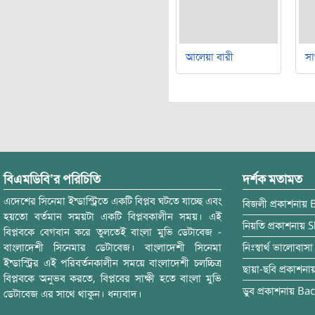
আলেয়া বারী
সা
বিএমডিবি’র পরিচিতি
দর্শক মতামত
এদেশের সিনেমা ইন্ডাস্ট্রিতে একটি বিপ্লব ঘটতে যাচ্ছে এবং
বিজলী
প্রকাশনায়
হয়তো বর্তমান সময়টা একটি বিপ্লবকালীন সময়। এই
নিয়তি
প্রকাশনায়
S
বিপ্লবকে বেগবান করে তুলতেই বাংলা মুভি ডেটাবেজ -
বাংলাদেশী সিনেমার ডেটাবেজ। বাংলাদেশী সিনেমা
নিঃস্বার্থ ভালোবাসা
ইন্ডাস্ট্রির এই পরিবর্তনকালীন সময়ে বাংলাদেশী চলচ্চিত্র
ছায়া-ছবি
প্রকাশনা
বিপ্লবকে অনুভব করতে, বিপ্লবের সাক্ষী হতে বাংলা মুভি
ডুব
প্রকাশনায়
Bac
ডেটাবেজ এর সাথে থাকুন। ধন্যবাদ।