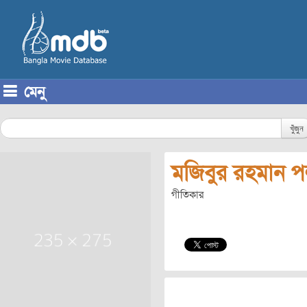
মেনু
Skip to content
খুঁজুন
মজিবুর রহমান 
গীতিকার