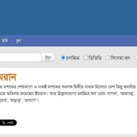
ছবি
ব্লগ
খুঁজুন
চলচ্চিত্র
ডিভিডি
সিনেমা হল
মরান
 দশকের শেষভাগে ও নব্বই দশকের শুরুতে দ্বিতীয় নায়ক হিসেবে বেশ কিছু জনপ্রিয়
চিত্রে অভিনয় করেছেন ইমরান। তার উল্লেখযোগ্য চলচ্চিত্র হল ‘প্রেম পাগল’, ‘অজান্তে’,
ুরত’, ‘লড়াকু’, ‘দেমাগ’।