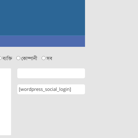
ব্যক্তি
কোম্পানী
সব
[wordpress_social_login]