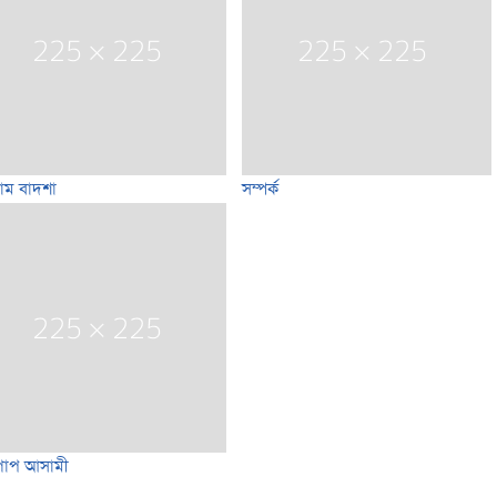
াম বাদশা
সম্পর্ক
্পাপ আসামী