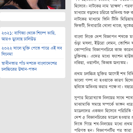
হিসেবে। নাটকের নাম ‘রাক্ষস’। পরবর
মাধ্যমে বড়দের চরিত্রে অভিনয় শুরু
নাটকের মাধ্যমে তিনি টিভি মিড
ফিফটি, দিবারাত্রি খোলা থাকে, ভূত
২০২১: বাণিজ্য থেকে শিল্পে ভারি,
বাংলা লিংক দেশ বিজ্ঞাপন শখকে ম
আরও ডুবেছে ঢালিউড
গুঁড়া মসলা, ইউরো লেমন, তোশিন ফ্
২০২২ সালে মুক্তি পেতে পারে এই সব
কোম্পানির বিজ্ঞাপনচিত্রে কাজ করেন। 
সিনেমা
চুক্তিবদ্ধ। এদের মধ্যে ফ্যাশন হাউজ
নকিয়া, ওয়াল্টন, তিব্বত অন্যতম।
স্বাধীনতার পাঁচ দশকে বাংলাদেশের
চলচ্চিত্রের উত্থান-পতন
প্রথম চলচ্চিত্র মুক্তির আগেই শখ বিভ
ভালো গল্প না হওয়াকে কারণ হিসেব
ছবিতে অভিনয় করার পক্ষে না। বছর
সুপার হিরোখ্যাত নিলয়ের সাথে শখে
মাঝামাঝি সময়ে সম্পর্কে ভাঙ্গন 
মডেলদের একজন হিসেবে পরিচিতি পান
দেশ ৫ বিজ্ঞানচিত্রের মডেল হওয়ার 
দিতে গিয়ে শখ-নিলয়ের মধ্যে প্রথ
পরিণত হন। বিজ্ঞাপনটির পর তারা 