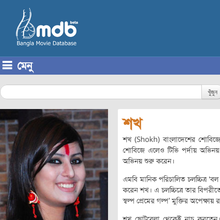
মেনু
Skip to content
খুঁজুন
শখ
শখ (Shokh) বাংলাদেশের শোবিজে
শোবিজে এলেও টিভি পর্দায় অভিনয় ক
অভিনয় শুরু করেন।
এমবি মানিক পরিচালিত চলচ্চিত্র ‘বল 
করেন শখ। এ চলচ্চিত্রে তার বিপরীত
স্বল্প প্রেমের গল্প’ মুক্তির অপেক্ষায়
শখ ছোটবেলা থেকেই নাচ করতেন। 