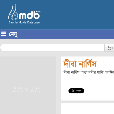
মেনু
Skip to content
খুঁজুন
দীবা নার্গিস
দীবা নার্গিস ‘পদ্মা নদীর মাঝি’ চলচ্