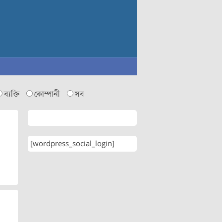
ব্যক্তি
কোম্পানী
সব
[wordpress_social_login]