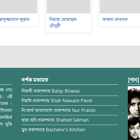
য়াদুজ্জামান ফুয়াদ
নিয়াজ মোহাম্মদ
কাজল দেবনাথ
চৌধুরী
দর্শক মতামত
[গান]
্ছে এবং
বিজলী
প্রকাশনায়
Balay Biswas
ময়। এই
নিয়তি
প্রকাশনায়
Shah Nawaze Pavel
াবেজ -
সিনেমা
নিঃস্বার্থ ভালোবাসা
প্রকাশনায়
Nur Pranto
চ্চিত্র
ছায়া-ছবি
প্রকাশনায়
Shahed Salman
লা মুভি
ডুব
প্রকাশনায়
Bachelor's Kitchen