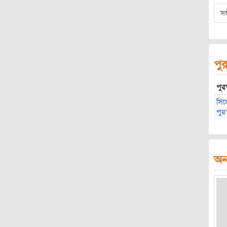
সঙ
পুর
পুরষ
সিজ
পুরস
অন্