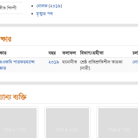
নোলক
(
২০১৯
)
্গীত শিল্পী
মৃত্যুর পথ
ষ্কার
্কার
বছর
ফলাফল
বিভাগ/গ্রহীতা
চলচ্
েএফবি পারফরম্যান্স
২০১৯
মনোনীত
শ্রেষ্ঠ প্রতিশ্রুতিশীল তারকা
নো
্কার
(নারী)
যান্য ব্যক্তি