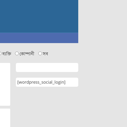
ব্যক্তি
কোম্পানী
সব
[wordpress_social_login]