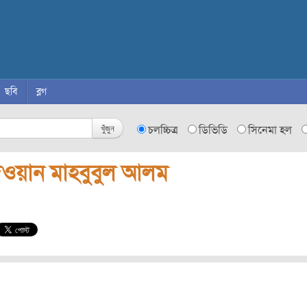
ছবি
ব্লগ
খুঁজুন
চলচ্চিত্র
ডিভিডি
সিনেমা হল
েওয়ান মাহবুবুল আলম