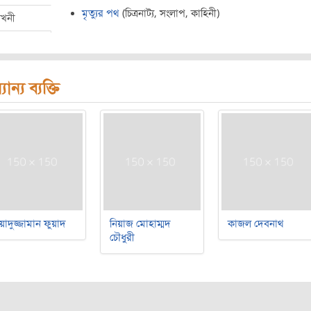
মৃত্যুর পথ
(চিত্রনাট্য, সংলাপ, কাহিনী)
েখনী
যান্য ব্যক্তি
য়াদুজ্জামান ফুয়াদ
নিয়াজ মোহাম্মদ
কাজল দেবনাথ
চৌধুরী