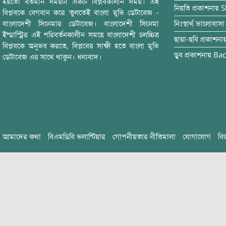
হয়তো বর্তমান সময়টা একটি বিপ্লবকালীন সময়। এই
নিয়তি
প্রকাশনায়
S
বিপ্লবকে বেগবান করে তুলতেই বাংলা মুভি ডেটাবেজ -
বাংলাদেশী সিনেমার ডেটাবেজ। বাংলাদেশী সিনেমা
নিঃস্বার্থ ভালোবাসা
ইন্ডাস্ট্রির এই পরিবর্তনকালীন সময়ে বাংলাদেশী চলচ্চিত্র
ছায়া-ছবি
প্রকাশনা
বিপ্লবকে অনুভব করতে, বিপ্লবের সাক্ষী হতে বাংলা মুভি
ডুব
প্রকাশনায়
Bac
ডেটাবেজ এর সাথে থাকুন। ধন্যবাদ।
আমাদের কথা
বিএমডিবি ভলান্টিয়ার
গোপনীয়তার নীতিমালা
যোগাযোগ
বি