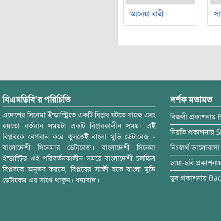
আলেয়া বারী
সা
বিএমডিবি’র পরিচিতি
দর্শক মতামত
এদেশের সিনেমা ইন্ডাস্ট্রিতে একটি বিপ্লব ঘটতে যাচ্ছে এবং
বিজলী
প্রকাশনায়
হয়তো বর্তমান সময়টা একটি বিপ্লবকালীন সময়। এই
নিয়তি
প্রকাশনায়
S
বিপ্লবকে বেগবান করে তুলতেই বাংলা মুভি ডেটাবেজ -
বাংলাদেশী সিনেমার ডেটাবেজ। বাংলাদেশী সিনেমা
নিঃস্বার্থ ভালোবাসা
ইন্ডাস্ট্রির এই পরিবর্তনকালীন সময়ে বাংলাদেশী চলচ্চিত্র
ছায়া-ছবি
প্রকাশনা
বিপ্লবকে অনুভব করতে, বিপ্লবের সাক্ষী হতে বাংলা মুভি
ডুব
প্রকাশনায়
Bac
ডেটাবেজ এর সাথে থাকুন। ধন্যবাদ।