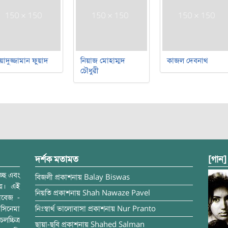
য়াদুজ্জামান ফুয়াদ
নিয়াজ মোহাম্মদ
কাজল দেবনাথ
চৌধুরী
দর্শক মতামত
[গান]
্ছে এবং
বিজলী
প্রকাশনায়
Balay Biswas
ময়। এই
নিয়তি
প্রকাশনায়
Shah Nawaze Pavel
াবেজ -
সিনেমা
নিঃস্বার্থ ভালোবাসা
প্রকাশনায়
Nur Pranto
চ্চিত্র
ছায়া-ছবি
প্রকাশনায়
Shahed Salman