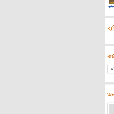
জীব
ব্য
কর্
অ
অন্