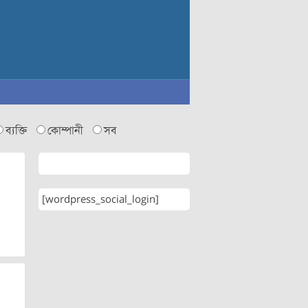
ব্যক্তি
কোম্পানী
সব
[wordpress_social_login]