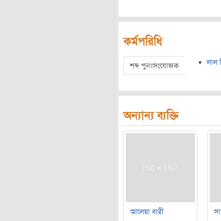
কর্মপরিধি
লাল 
শব্দ পুনঃসংযোজক
অন্যান্য ব্যক্তি
আলেয়া বারী
সা