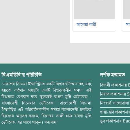
আলেয়া বারী
সা
বিএমডিবি’র পরিচিতি
দর্শক মতামত
এদেশের সিনেমা ইন্ডাস্ট্রিতে একটি বিপ্লব ঘটতে যাচ্ছে এবং
বিজলী
প্রকাশনায়
হয়তো বর্তমান সময়টা একটি বিপ্লবকালীন সময়। এই
নিয়তি
প্রকাশনায়
S
বিপ্লবকে বেগবান করে তুলতেই বাংলা মুভি ডেটাবেজ -
বাংলাদেশী সিনেমার ডেটাবেজ। বাংলাদেশী সিনেমা
নিঃস্বার্থ ভালোবাসা
ইন্ডাস্ট্রির এই পরিবর্তনকালীন সময়ে বাংলাদেশী চলচ্চিত্র
ছায়া-ছবি
প্রকাশনা
বিপ্লবকে অনুভব করতে, বিপ্লবের সাক্ষী হতে বাংলা মুভি
ডুব
প্রকাশনায়
Bac
ডেটাবেজ এর সাথে থাকুন। ধন্যবাদ।