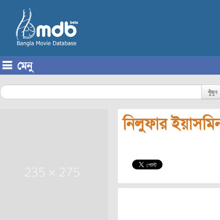
মেনু
Skip to content
খুঁজুন
নিলুফার ইয়াসমি