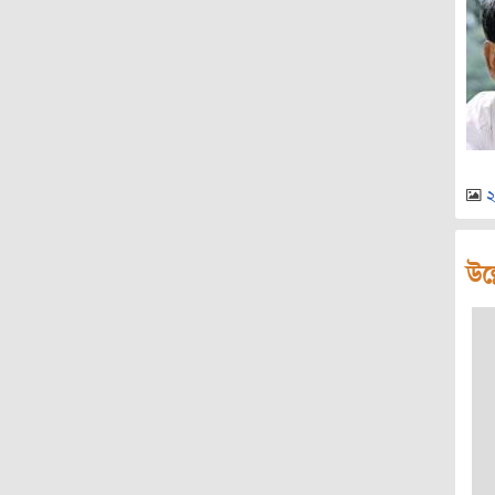
২
উল্