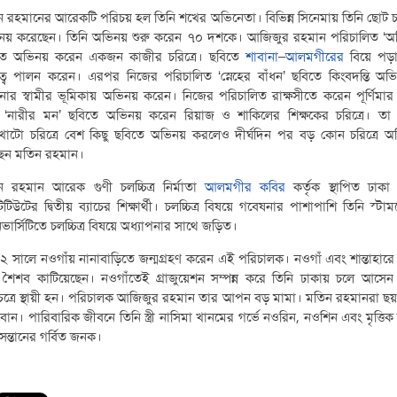
 রহমানের আরেকটি পরিচয় হল তিনি শখের অভিনেতা। বিভিন্ন সিনেমায় তিনি ছোট চর
নয় করেছেন। তিনি অভিনয় শুরু করেন ৭০ দশকে। আজিজুর রহমান পরিচালিত ‘অত
তে অভিনয় করেন একজন কাজীর চরিত্রে। ছবিতে
শাবানা
–
আলমগীরের
বিয়ে পড়
ত্ব পালন করেন। এরপর নিজের পরিচালিত ‘স্নেহের বাঁধন’ ছবিতে কিংবদন্তি অভিন
নার স্বামীর ভূমিকায় অভিনয় করেন। নিজের পরিচালিত রাক্ষসীতে করেন পূর্ণিমার
 ‘নারীর মন’ ছবিতে অভিনয় করেন রিয়াজ ও শাকিলের শিক্ষকের চরিত্রে। তা 
খাটো চরিত্রে বেশ কিছু ছবিতে অভিনয় করলেও দীর্ঘদিন পর বড় কোন চরিত্রে অ
েন মতিন রহমান।
ন রহমান আরেক গুণী চলচ্চিত্র নির্মাতা
আলমগীর কবির
কর্তৃক স্থাপিত ঢাকা 
টিটিউটের দ্বিতীয় ব্যাচের শিক্ষার্থী। চলচ্চিত্র বিষয়ে গবেষনার পাশাপাশি তিনি স্টাম
ভার্সিটিতে চলচ্চিত্র বিষয়ে অধ্যাপনার সাথে জড়িত।
 সালে নওগাঁয় নানাবাড়িতে জন্মগ্রহণ করেন এই পরিচালক। নওগাঁ এবং শান্তাহারে
 শৈশব কাটিয়েছেন। নওগাঁতেই গ্রাজুয়েশন সম্পন্ন করে তিনি ঢাকায় চলে আসেন
চিত্রে স্থায়ী হন। পরিচালক আজিজুর রহমান তার আপন বড় মামা। মতিন রহমানরা ছ
বোন। পারিবারিক জীবনে তিনি স্ত্রী নাসিমা খানমের গর্ভে নওরিন, নওশিন এবং মৃত্তিক
সন্তানের গর্বিত জনক।