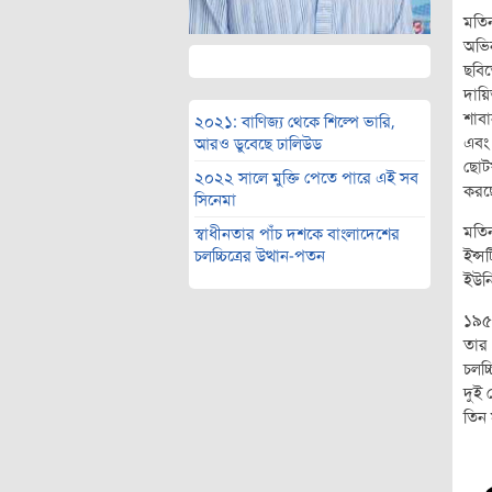
মতিন
অভি
ছবি
দায়ি
শাবা
২০২১: বাণিজ্য থেকে শিল্পে ভারি,
এবং
আরও ডুবেছে ঢালিউড
ছোট
২০২২ সালে মুক্তি পেতে পারে এই সব
করছ
সিনেমা
মতি
স্বাধীনতার পাঁচ দশকে বাংলাদেশের
ইন্স
চলচ্চিত্রের উত্থান-পতন
ইউনি
১৯৫২
তার
চলচ্
দুই 
তিন 