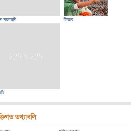
গীন নয়নমনি
লিডার
িথি
ক্তিগত তথ্যাবলি