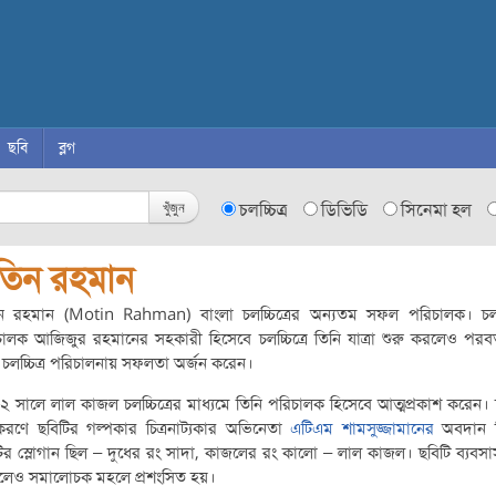
ছবি
ব্লগ
খুঁজুন
চলচ্চিত্র
ডিভিডি
সিনেমা হল
তিন রহমান
ন রহমান (Motin Rahman) বাংলা চলচ্চিত্রের অন্যতম সফল পরিচালক। চলচ্চ
ালক আজিজুর রহমানের সহকারী হিসেবে চলচ্চিত্রে তিনি যাত্রা শুরু করলেও পরবর
 চলচ্চিত্র পরিচালনায় সফলতা অর্জন করেন।
 সালে লাল কাজল চলচ্চিত্রের মাধ্যমে তিনি পরিচালক হিসেবে আত্মপ্রকাশ করেন।
করণে ছবিটির গল্পকার চিত্রনাট্যকার অভিনেতা
এটিএম শামসুজ্জামানের
অবদান 
ির স্লোগান ছিল – দুধের রং সাদা, কাজলের রং কালো – লাল কাজল। ছবিটি ব্যব
হলেও সমালোচক মহলে প্রশংসিত হয়।