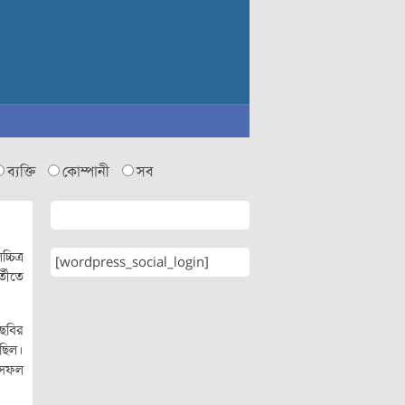
ব্যক্তি
কোম্পানী
সব
িত্র
[wordpress_social_login]
্তীতে
 ছবির
ছিল।
সাসফল