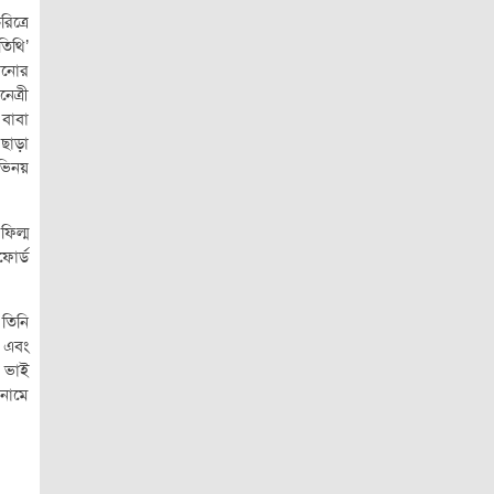
িত্রে
িথি’
ানোর
েত্রী
 বাবা
ছাড়া
ভিনয়
ফিল্ম
ফোর্ড
 তিনি
 এবং
য় ভাই
 নামে