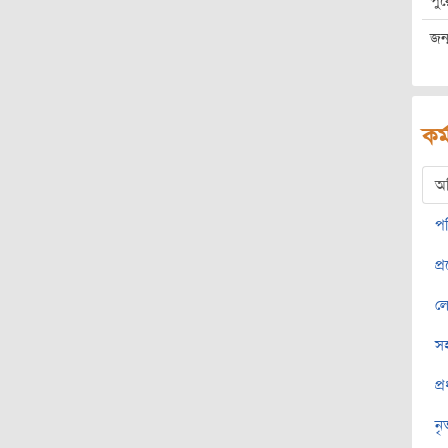
পু
জন্
কর্
অ
প
প্
ল
স
প্
নৃ