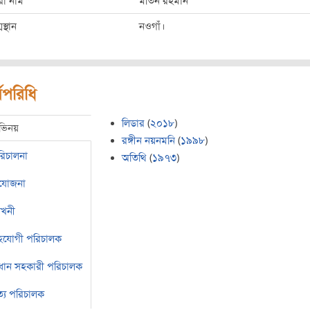
রো নাম
মতিন রহমান
মস্থান
নওগাঁ।
মপরিধি
লিডার
(
২০১৮
)
ভিনয়
রঙ্গীন নয়নমনি
(
১৯৯৮
)
রিচালনা
অতিথি
(
১৯৭৩
)
রযোজনা
েখনী
হযোগী পরিচালক
রধান সহকারী পরিচালক
ত্য পরিচালক