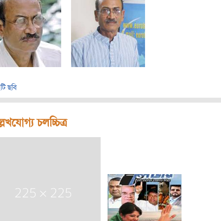
টি ছবি
লেখযোগ্য চলচ্চিত্র