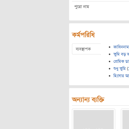
পুরো নাম
কর্মপরিধি
কাবিননাম
ব্যবস্থাপক
তুমি বড় ভ
প্রেমিক ড
শুধু তুমি
(
হিংসার আ
অন্যান্য ব্যক্তি