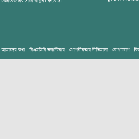
ডেটাবেজ এর সাথে থাকুন। ধন্যবাদ।
আমাদের কথা
বিএমডিবি ভলান্টিয়ার
গোপনীয়তার নীতিমালা
যোগাযোগ
বি