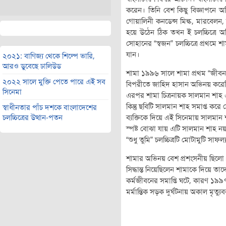
করেন। তিনি বেশ কিছু বিজ্ঞাপনে অ
গোয়ালিনী কনডেন্স মিল্ক, মারবেলন, 
হয়ে উঠেন ঠিক তখন ই চলচ্চিত্রে অ
সোহানের “স্বজন” চলচ্চিত্রে প্রথ
যান।
২০২১: বাণিজ্য থেকে শিল্পে ভারি,
আরও ডুবেছে ঢালিউড
শামা ১৯৯৬ সালে শামা প্রথম “জীবন 
২০২২ সালে মুক্তি পেতে পারে এই সব
বিপরীতে জাহিদ হাসান অভিনয় করেছ
সিনেমা
এরপর শামা চিত্রনায়ক সালমান শাহ এর
কিন্তু ছবিটি সালমান শাহ সমাপ্ত ক
স্বাধীনতার পাঁচ দশকে বাংলাদেশের
ব‍্যক্তিকে দিয়ে এই সিনেমায় সালমান
চলচ্চিত্রের উত্থান-পতন
স্পষ্ট বোঝা যায় এটি সালমান শাহ নয়। “
“শুধু তুমি” চলচ্চিত্রটি মোটামুটি সাফল‍
শামার অভিনয় বেশ প্রশংসনীয় ছিলো। শ
সিদ্ধান্ত নিয়েছিলেন শামাকে দিয়ে তা
কর্মজীবনের সমাপ্তি ঘটে, কারণ ১
মর্মান্তিক সড়ক দুর্ঘটনায় অকাল মৃত্য