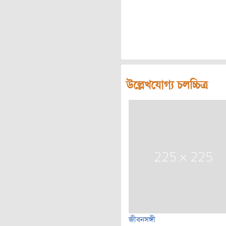
উল্লেখযোগ্য চলচ্চিত্র
জীবনসঙ্গী