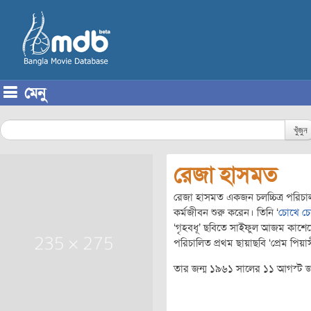
মেনু
Skip to content
খুঁজুন
রেজা হাসমত
রেজা হাসমত একজন চলচ্চিত্র পরিচ
কর্মজীবন শুরু করেন। তিনি ‘
চোখে চ
‘গৃহবধূ’ ছবিতে সাইফুল আজম কাশ
পরিচালিত প্রথম ছায়াছবি ‘প্রেম পিয়
তার জন্ম ১৯৬১ সালের ১১ আগস্ট জ