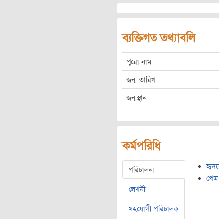
ব্যক্তিগত তথ্যাবলি
পুরো নাম
জন্ম তারিখ
জন্মস্থান
কর্মপরিধি
হৃদয়
পরিচালনা
প্রে
লেখনী
সহযোগী পরিচালক