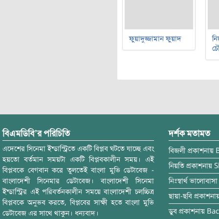
ফুয়াদুজ্জামান ফুয়াদ
নি
চৌ
বিএমডিবি’র পরিচিতি
দর্শক মতামত
এদেশের সিনেমা ইন্ডাস্ট্রিতে একটি বিপ্লব ঘটতে যাচ্ছে এবং
বিজলী
প্রকাশনায়
হয়তো বর্তমান সময়টা একটি বিপ্লবকালীন সময়। এই
নিয়তি
প্রকাশনায়
S
বিপ্লবকে বেগবান করে তুলতেই বাংলা মুভি ডেটাবেজ -
বাংলাদেশী সিনেমার ডেটাবেজ। বাংলাদেশী সিনেমা
নিঃস্বার্থ ভালোবাসা
ইন্ডাস্ট্রির এই পরিবর্তনকালীন সময়ে বাংলাদেশী চলচ্চিত্র
ছায়া-ছবি
প্রকাশনা
বিপ্লবকে অনুভব করতে, বিপ্লবের সাক্ষী হতে বাংলা মুভি
ডুব
প্রকাশনায়
Bac
ডেটাবেজ এর সাথে থাকুন। ধন্যবাদ।