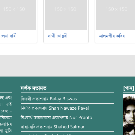
লেয়া বারী
সাথী চৌধুরী
আলমগীর কবির
দর্শক মতামত
[গান]
্ছে এবং
বিজলী
প্রকাশনায়
Balay Biswas
ময়। এই
নিয়তি
প্রকাশনায়
Shah Nawaze Pavel
াবেজ -
সিনেমা
নিঃস্বার্থ ভালোবাসা
প্রকাশনায়
Nur Pranto
চ্চিত্র
ছায়া-ছবি
প্রকাশনায়
Shahed Salman
লা মুভি