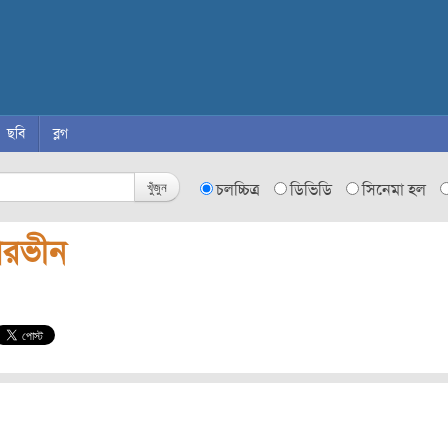
ছবি
ব্লগ
খুঁজুন
চলচ্চিত্র
ডিভিডি
সিনেমা হল
ারভীন