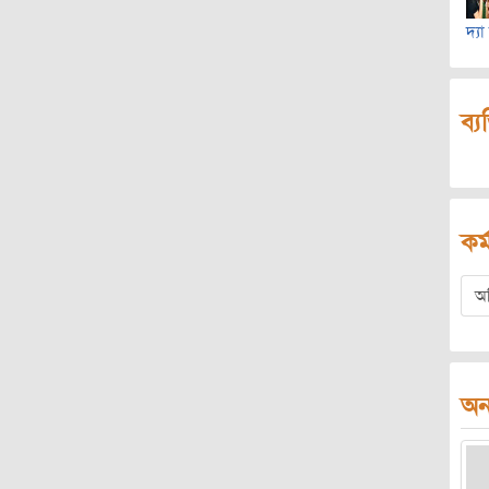
দ্যা
ব্য
কর্
অ
অন্