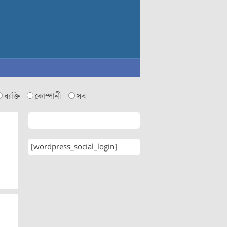
ব্যক্তি
কোম্পানী
সব
[wordpress_social_login]