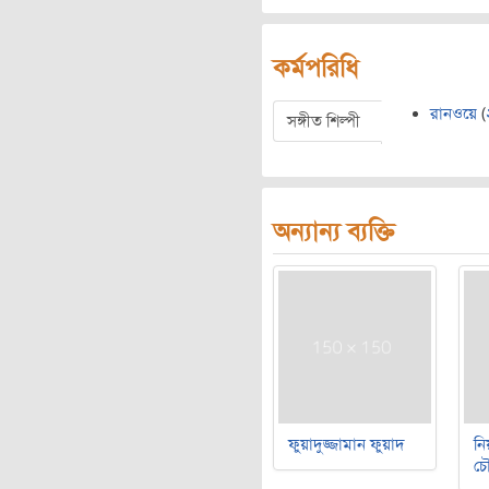
কর্মপরিধি
রানওয়ে
(
সঙ্গীত শিল্পী
অন্যান্য ব্যক্তি
ফুয়াদুজ্জামান ফুয়াদ
নি
চৌ