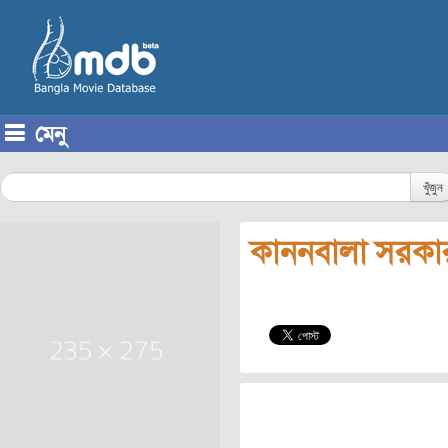
মেনু
Skip to content
খুঁজুন
কাননবালা সরকা