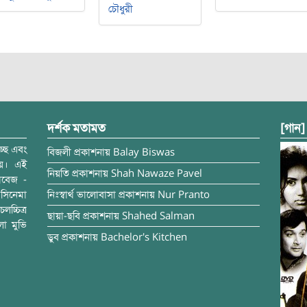
চৌধুরী
দর্শক মতামত
[গান]
্ছে এবং
বিজলী
প্রকাশনায়
Balay Biswas
ময়। এই
নিয়তি
প্রকাশনায়
Shah Nawaze Pavel
াবেজ -
সিনেমা
নিঃস্বার্থ ভালোবাসা
প্রকাশনায়
Nur Pranto
চ্চিত্র
ছায়া-ছবি
প্রকাশনায়
Shahed Salman
লা মুভি
ডুব
প্রকাশনায়
Bachelor's Kitchen