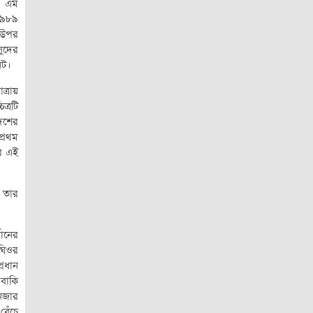
স এম
 ১৯৮৯
র উপর
সুদের
িট।
ত্রায়
ত্রটি
দেশের
প্রথম
রে এই
। তার
মানের
ঘিওর
্রধান
 বাকি
েজার
বেঁচে