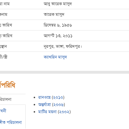
রো নাম
আবু তারেক মাসুদ
কনাম
তারেক মাসুদ
ম তারিখ
ডিসেম্বর ৬, ১৯৫৬
্যু তারিখ
আগস্ট ১৩, ২০১১
মস্থান
নূরপুর, ভাঙ্গা, ফরিদপুর।
ী/স্ত্রী
ক্যাথরিন মাসুদ
মপরিধি
রানওয়ে
(
২০১০
)
রিচালনা
অন্তর্যাত্রা
(
২০০৬
)
েখনী
মাটির ময়না
(
২০০২
)
্গীত পরিচালনা