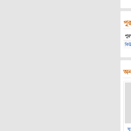
পুর
পুরষ
কিউ
অন্
ফু