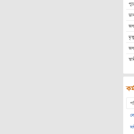
পু
ডা
জন্
মৃত
জন্
স্বাম
কর্
প
ল
সঙ