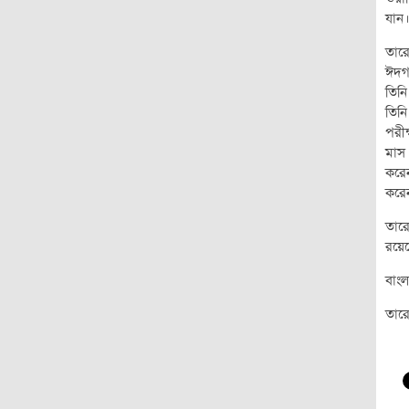
যান
তারে
ঈদগা
তিনি
তিনি
পরীক
মাস
করেন
করে
তারে
রয়েছ
বাংল
তার