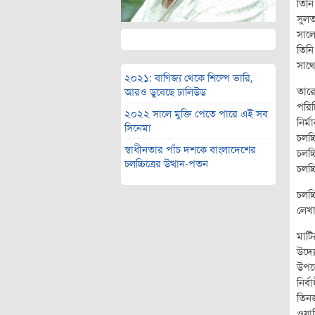
তিন
সুলত
সালে
তিনি
সাথে
২০২১: বাণিজ্য থেকে শিল্পে ভারি,
তারে
আরও ডুবেছে ঢালিউড
পরিচ
২০২২ সালে মুক্তি পেতে পারে এই সব
নির্
সিনেমা
চলচ্
স্বাধীনতার পাঁচ দশকে বাংলাদেশের
চলচ্
চলচ্চিত্রের উত্থান-পতন
চলচ্চ
চলচ্
লেখা
মাটি
উদ্
উপজে
নির্
তিন
ওয়া