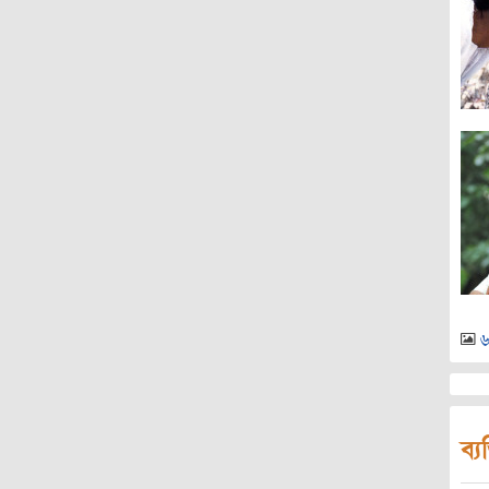
৬
ব্য