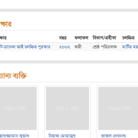
ষ্কার
্কার
বছর
ফলাফল
বিভাগ/গ্রহীতা
চলচ্চিত্র
ট-চ্যানেল আই চলচ্চিত্র পুরস্কার
২০০২
জয়ী
শ্রেষ্ঠ পরিচালক
মাটির ময
যান্য ব্যক্তি
য়াদুজ্জামান ফুয়াদ
নিয়াজ মোহাম্মদ
কাজল দেবনাথ