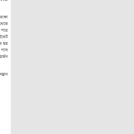
াঙ্গা
 থেকে
র পরে
াইভেট
ে ছয়
 পাস
অর্জন
ন্তান