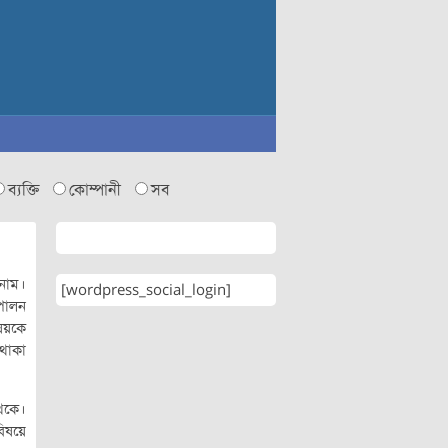
ব্যক্তি
কোম্পানী
সব
 নাম।
[wordpress_social_login]
 পালন
িষয়কে
 থাকা
থেকে।
বিষয়ে