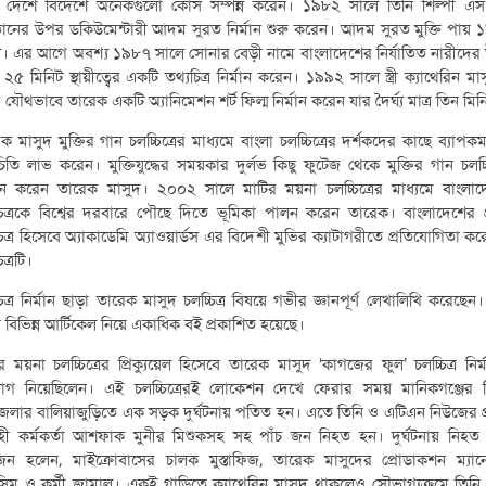
ি দেশে বিদেশে অনেকগুলো কোর্স সম্পন্ন করেন। ১৯৮২ সালে তিনি শিল্পী এ
ানের উপর ডকিউমেন্টারী আদম সুরত নির্মান শুরু করেন। আদম সুরত মুক্তি পায়
। এর আগে অবশ্য ১৯৮৭ সালে সোনার বেড়ী নামে বাংলাদেশের নির্যাতিত নারীদে
 ২৫ মিনিট স্থায়ীত্বের একটি তথ্যচিত্র নির্মান করেন। ১৯৯২ সালে স্ত্রী ক্যাথেরিন মা
 যৌথভাবে তারেক একটি অ্যানিমেশন শর্ট ফিল্ম নির্মান করেন যার দৈর্ঘ্য মাত্র তিন মিন
ক মাসুদ মুক্তির গান চলচ্চিত্রের মাধ্যমে বাংলা চলচ্চিত্রের দর্শকদের কাছে ব্যাপকমা
িতি লাভ করেন। মুক্তিযুদ্ধের সময়কার দুর্লভ কিছু ফুটেজ থেকে মুক্তির গান চলচ্চি
মান করেন তারেক মাসুদ। ২০০২ সালে মাটির ময়না চলচ্চিত্রের মাধ্যমে বাংলা
চিত্রকে বিশ্বের দরবারে পৌছে দিতে ভূমিকা পালন করেন তারেক। বাংলাদেশের 
চিত্র হিসেবে অ্যাকাডেমি অ্যাওয়ার্ডস এর বিদেশী মুভির ক্যাটাগরীতে প্রতিযোগিতা ক
িত্রটি।
চিত্র নির্মান ছাড়া তারেক মাসুদ চলচ্চিত্র বিষয়ে গভীর জ্ঞানপূর্ণ লেখালিখি করেছেন
 বিভিন্ন আর্টিকেল নিয়ে একাধিক বই প্রকাশিত হয়েছে।
র ময়না চলচ্চিত্রের প্রিক্যুয়েল হিসেবে তারেক মাসুদ ‘কাগজের ফুল’ চলচ্চিত্র নির্
যোগ নিয়েছিলেন। এই চলচ্চিত্রেরই লোকেশন দেখে ফেরার সময় মানিকগঞ্জের 
লার বালিয়াজুড়িতে এক সড়ক দুর্ঘটনায় পতিত হন। এতে তিনি ও এটিএন নিউজের প
বাহী কর্মকর্তা আশফাক মুনীর মিশুকসহ সহ পাঁচ জন নিহত হন। দুর্ঘটনায় নিহত
জন হলেন, মাইক্রোবাসের চালক মুস্তাফিজ, তারেক মাসুদের প্রোডাকশন ম্যান
সিম ও কর্মী জামাল। একই গাড়িতে ক্যাথেরিন মাসুদ থাকলেও সৌভাগ্যক্রমে তিনি 