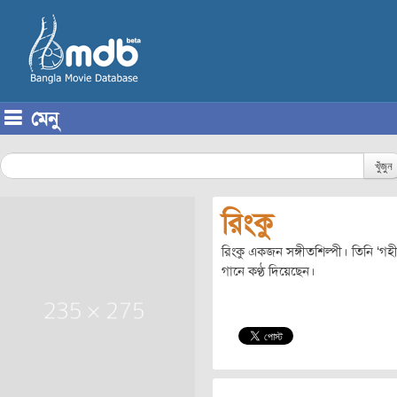
মেনু
Skip to content
খুঁজুন
রিংকু
রিংকু একজন সঙ্গীতশিল্পী। তিনি ‘গহী
গানে কণ্ঠ দিয়েছেন।