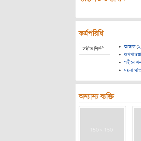
কর্মপরিধি
আড়াল
(
২
সঙ্গীত শিল্পী
রূপগাওয়
গহীনে শব্
ময়না মত
অন্যান্য ব্যক্তি