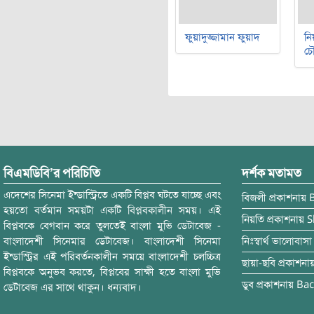
ফুয়াদুজ্জামান ফুয়াদ
নি
চৌ
বিএমডিবি’র পরিচিতি
দর্শক মতামত
এদেশের সিনেমা ইন্ডাস্ট্রিতে একটি বিপ্লব ঘটতে যাচ্ছে এবং
বিজলী
প্রকাশনায়
হয়তো বর্তমান সময়টা একটি বিপ্লবকালীন সময়। এই
নিয়তি
প্রকাশনায়
S
বিপ্লবকে বেগবান করে তুলতেই বাংলা মুভি ডেটাবেজ -
বাংলাদেশী সিনেমার ডেটাবেজ। বাংলাদেশী সিনেমা
নিঃস্বার্থ ভালোবাসা
ইন্ডাস্ট্রির এই পরিবর্তনকালীন সময়ে বাংলাদেশী চলচ্চিত্র
ছায়া-ছবি
প্রকাশনা
বিপ্লবকে অনুভব করতে, বিপ্লবের সাক্ষী হতে বাংলা মুভি
ডুব
প্রকাশনায়
Bac
ডেটাবেজ এর সাথে থাকুন। ধন্যবাদ।