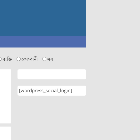
ব্যক্তি
কোম্পানী
সব
[wordpress_social_login]