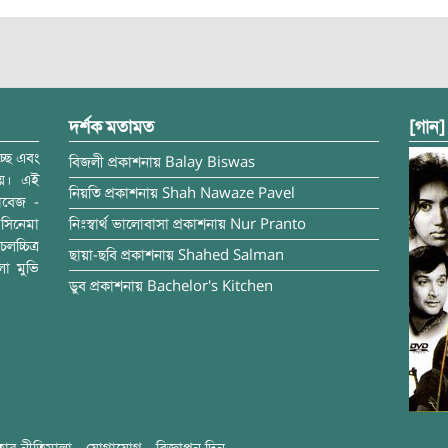
দর্শক মতামত
[গান]
্ছে এবং
বিজলী
প্রকাশনায়
Balay Biswas
ময়। এই
নিয়তি
প্রকাশনায়
Shah Nawaze Pavel
াবেজ -
সিনেমা
নিঃস্বার্থ ভালোবাসা
প্রকাশনায়
Nur Pranto
চ্চিত্র
ছায়া-ছবি
প্রকাশনায়
Shahed Salman
লা মুভি
ডুব
প্রকাশনায়
Bachelor's Kitchen