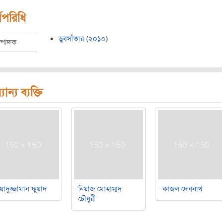
মপরিধি
ডুবসাঁতার
(
২০১০
)
ম্পাদক
যান্য ব্যক্তি
য়াদুজ্জামান ফুয়াদ
নিয়াজ মোহাম্মদ
কাজল দেবনাথ
চৌধুরী