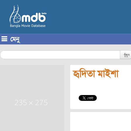
মেনু
Skip to content
খুঁজুন
হৃদিতা মাইশা