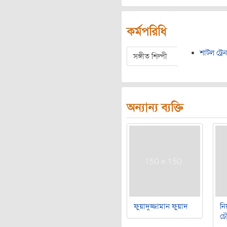
কর্মপরিধি
শাটল ট্রেন
সঙ্গীত শিল্পী
অন্যান্য ব্যক্তি
ফুয়াদুজ্জামান ফুয়াদ
নি
চৌ