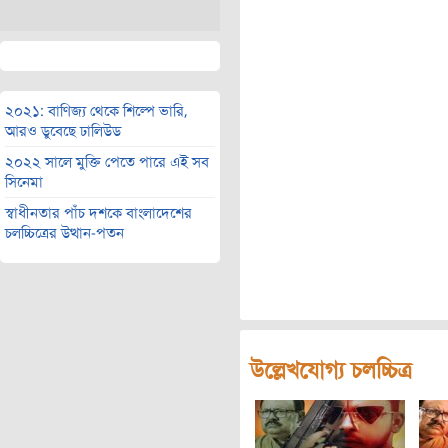
২০২১: বাণিজ্য থেকে শিল্পে ভারি,
আরও ডুবেছে ঢালিউড
২০২২ সালে মুক্তি পেতে পারে এই সব
সিনেমা
স্বাধীনতার পাঁচ দশকে বাংলাদেশের
চলচ্চিত্রের উত্থান-পতন
উল্লেখযোগ্য চলচ্চিত্র