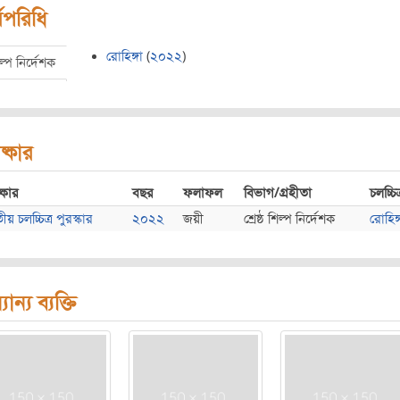
মপরিধি
রোহিঙ্গা
(
২০২২
)
ল্প নির্দেশক
ষ্কার
্কার
বছর
ফলাফল
বিভাগ/গ্রহীতা
চলচ্চিত
য় চলচ্চিত্র পুরস্কার
২০২২
জয়ী
শ্রেষ্ঠ শিল্প নির্দেশক
রোহিঙ্
যান্য ব্যক্তি