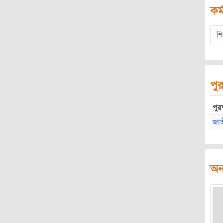
কর্
শি
পুর
পুরষ
জাতী
অন্