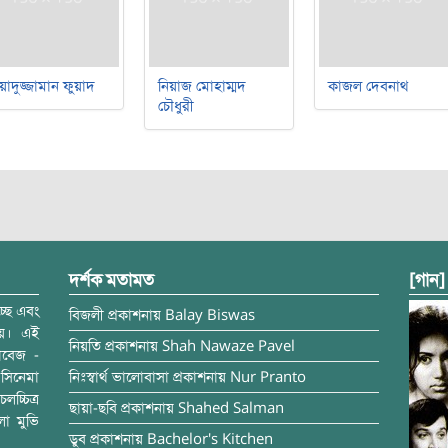
য়াদুজ্জামান ফুয়াদ
নিয়াজ মোহাম্মদ
কাজল দেবনাথ
চৌধুরী
দর্শক মতামত
[গান]
্ছে এবং
বিজলী
প্রকাশনায়
Balay Biswas
ময়। এই
নিয়তি
প্রকাশনায়
Shah Nawaze Pavel
াবেজ -
সিনেমা
নিঃস্বার্থ ভালোবাসা
প্রকাশনায়
Nur Pranto
চ্চিত্র
ছায়া-ছবি
প্রকাশনায়
Shahed Salman
লা মুভি
ডুব
প্রকাশনায়
Bachelor's Kitchen