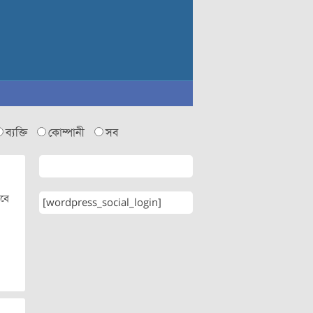
ব্যক্তি
কোম্পানী
সব
েবে
[wordpress_social_login]