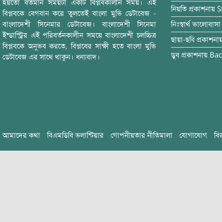
হয়তো বর্তমান সময়টা একটি বিপ্লবকালীন সময়। এই
নিয়তি
প্রকাশনায়
S
বিপ্লবকে বেগবান করে তুলতেই বাংলা মুভি ডেটাবেজ -
বাংলাদেশী সিনেমার ডেটাবেজ। বাংলাদেশী সিনেমা
নিঃস্বার্থ ভালোবাসা
ইন্ডাস্ট্রির এই পরিবর্তনকালীন সময়ে বাংলাদেশী চলচ্চিত্র
ছায়া-ছবি
প্রকাশনা
বিপ্লবকে অনুভব করতে, বিপ্লবের সাক্ষী হতে বাংলা মুভি
ডুব
প্রকাশনায়
Bac
ডেটাবেজ এর সাথে থাকুন। ধন্যবাদ।
আমাদের কথা
বিএমডিবি ভলান্টিয়ার
গোপনীয়তার নীতিমালা
যোগাযোগ
বি