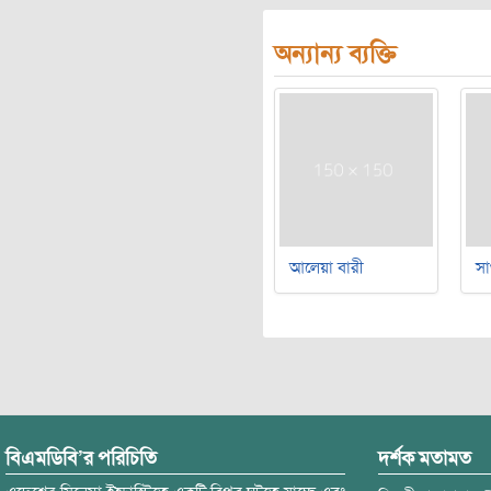
অন্যান্য ব্যক্তি
আলেয়া বারী
সা
বিএমডিবি’র পরিচিতি
দর্শক মতামত