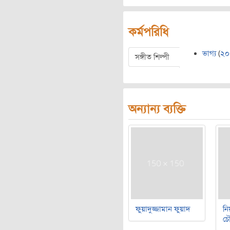
কর্মপরিধি
ভাগ্য
(
২০
সঙ্গীত শিল্পী
অন্যান্য ব্যক্তি
ফুয়াদুজ্জামান ফুয়াদ
নি
চৌ