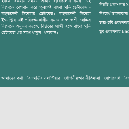
হয়তো বর্তমান সময়টা একটি বিপ্লবকালীন সময়। এই
নিয়তি
প্রকাশনায়
S
বিপ্লবকে বেগবান করে তুলতেই বাংলা মুভি ডেটাবেজ -
বাংলাদেশী সিনেমার ডেটাবেজ। বাংলাদেশী সিনেমা
নিঃস্বার্থ ভালোবাসা
ইন্ডাস্ট্রির এই পরিবর্তনকালীন সময়ে বাংলাদেশী চলচ্চিত্র
ছায়া-ছবি
প্রকাশনা
বিপ্লবকে অনুভব করতে, বিপ্লবের সাক্ষী হতে বাংলা মুভি
ডুব
প্রকাশনায়
Bac
ডেটাবেজ এর সাথে থাকুন। ধন্যবাদ।
আমাদের কথা
বিএমডিবি ভলান্টিয়ার
গোপনীয়তার নীতিমালা
যোগাযোগ
বি