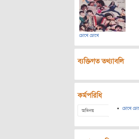
চোখে চোখে
ব্যক্তিগত তথ্যাবলি
কর্মপরিধি
চোখে চো
অভিনয়