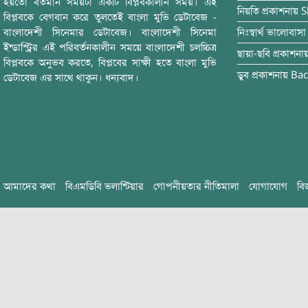
হয়তো বর্তমান সময়টা একটি বিপ্লবকালীন সময়। এই
নিয়তি
প্রকাশনায়
S
বিপ্লবকে বেগবান করে তুলতেই বাংলা মুভি ডেটাবেজ -
বাংলাদেশী সিনেমার ডেটাবেজ। বাংলাদেশী সিনেমা
নিঃস্বার্থ ভালোবাসা
ইন্ডাস্ট্রির এই পরিবর্তনকালীন সময়ে বাংলাদেশী চলচ্চিত্র
ছায়া-ছবি
প্রকাশনা
বিপ্লবকে অনুভব করতে, বিপ্লবের সাক্ষী হতে বাংলা মুভি
ডুব
প্রকাশনায়
Bac
ডেটাবেজ এর সাথে থাকুন। ধন্যবাদ।
আমাদের কথা
বিএমডিবি ভলান্টিয়ার
গোপনীয়তার নীতিমালা
যোগাযোগ
বি