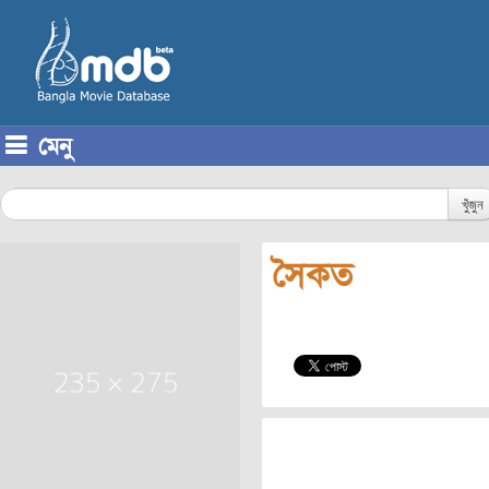
মেনু
Skip to content
খুঁজুন
সৈকত