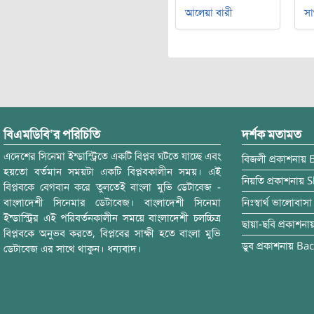
আলেয়া বারী
সা
বিএমডিবি’র পরিচিতি
দর্শক মতামত
এদেশের সিনেমা ইন্ডাস্ট্রিতে একটি বিপ্লব ঘটতে যাচ্ছে এবং
বিজলী
প্রকাশনায়
হয়তো বর্তমান সময়টা একটি বিপ্লবকালীন সময়। এই
নিয়তি
প্রকাশনায়
S
বিপ্লবকে বেগবান করে তুলতেই বাংলা মুভি ডেটাবেজ -
বাংলাদেশী সিনেমার ডেটাবেজ। বাংলাদেশী সিনেমা
নিঃস্বার্থ ভালোবাসা
ইন্ডাস্ট্রির এই পরিবর্তনকালীন সময়ে বাংলাদেশী চলচ্চিত্র
ছায়া-ছবি
প্রকাশনা
বিপ্লবকে অনুভব করতে, বিপ্লবের সাক্ষী হতে বাংলা মুভি
ডুব
প্রকাশনায়
Bac
ডেটাবেজ এর সাথে থাকুন। ধন্যবাদ।