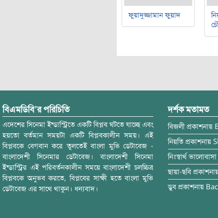
ফুয়াদুজ্জামান ফুয়াদ
নি
চৌ
বিএমডিবি’র পরিচিতি
দর্শক মতামত
এদেশের সিনেমা ইন্ডাস্ট্রিতে একটি বিপ্লব ঘটতে যাচ্ছে এবং
বিজলী
প্রকাশনায়
হয়তো বর্তমান সময়টা একটি বিপ্লবকালীন সময়। এই
নিয়তি
প্রকাশনায়
S
বিপ্লবকে বেগবান করে তুলতেই বাংলা মুভি ডেটাবেজ -
বাংলাদেশী সিনেমার ডেটাবেজ। বাংলাদেশী সিনেমা
নিঃস্বার্থ ভালোবাসা
ইন্ডাস্ট্রির এই পরিবর্তনকালীন সময়ে বাংলাদেশী চলচ্চিত্র
ছায়া-ছবি
প্রকাশনা
বিপ্লবকে অনুভব করতে, বিপ্লবের সাক্ষী হতে বাংলা মুভি
ডুব
প্রকাশনায়
Bac
ডেটাবেজ এর সাথে থাকুন। ধন্যবাদ।