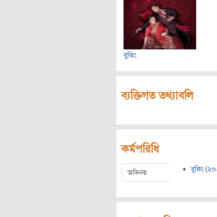
বুকিং
ব্যক্তিগত তথ্যাবলি
কর্মপরিধি
বুকিং
(
২০
অভিনয়