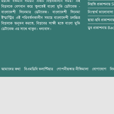
হয়তো বর্তমান সময়টা একটি বিপ্লবকালীন সময়। এই
নিয়তি
প্রকাশনায়
S
বিপ্লবকে বেগবান করে তুলতেই বাংলা মুভি ডেটাবেজ -
বাংলাদেশী সিনেমার ডেটাবেজ। বাংলাদেশী সিনেমা
নিঃস্বার্থ ভালোবাসা
ইন্ডাস্ট্রির এই পরিবর্তনকালীন সময়ে বাংলাদেশী চলচ্চিত্র
ছায়া-ছবি
প্রকাশনা
বিপ্লবকে অনুভব করতে, বিপ্লবের সাক্ষী হতে বাংলা মুভি
ডুব
প্রকাশনায়
Bac
ডেটাবেজ এর সাথে থাকুন। ধন্যবাদ।
আমাদের কথা
বিএমডিবি ভলান্টিয়ার
গোপনীয়তার নীতিমালা
যোগাযোগ
বি