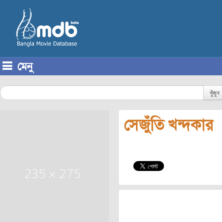
মেনু
Skip to content
খুঁজুন
সেজুঁতি খন্দকার