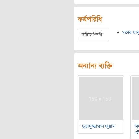
কর্মপরিধি
মনের মান
সঙ্গীত শিল্পী
অন্যান্য ব্যক্তি
ফুয়াদুজ্জামান ফুয়াদ
নি
চৌ