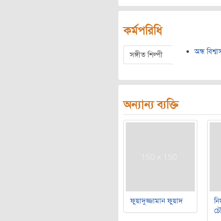
কর্মপরিধি
অন্ধ বিশ্বা
সঙ্গীত শিল্পী
অন্যান্য ব্যক্তি
ফুয়াদুজ্জামান ফুয়াদ
নি
চৌ