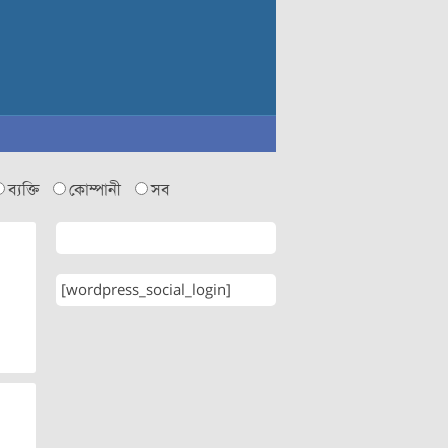
ব্যক্তি
কোম্পানী
সব
[wordpress_social_login]