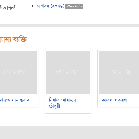
চা গরম
(
২০২৬
)
Web Film
্গীত শিল্পী
যান্য ব্যক্তি
য়াদুজ্জামান ফুয়াদ
নিয়াজ মোহাম্মদ
কাজল দেবনাথ
চৌধুরী