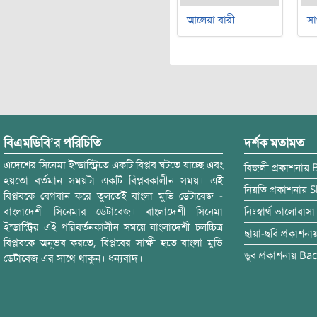
আলেয়া বারী
সা
বিএমডিবি’র পরিচিতি
দর্শক মতামত
এদেশের সিনেমা ইন্ডাস্ট্রিতে একটি বিপ্লব ঘটতে যাচ্ছে এবং
বিজলী
প্রকাশনায়
হয়তো বর্তমান সময়টা একটি বিপ্লবকালীন সময়। এই
নিয়তি
প্রকাশনায়
S
বিপ্লবকে বেগবান করে তুলতেই বাংলা মুভি ডেটাবেজ -
বাংলাদেশী সিনেমার ডেটাবেজ। বাংলাদেশী সিনেমা
নিঃস্বার্থ ভালোবাসা
ইন্ডাস্ট্রির এই পরিবর্তনকালীন সময়ে বাংলাদেশী চলচ্চিত্র
ছায়া-ছবি
প্রকাশনা
বিপ্লবকে অনুভব করতে, বিপ্লবের সাক্ষী হতে বাংলা মুভি
ডুব
প্রকাশনায়
Bac
ডেটাবেজ এর সাথে থাকুন। ধন্যবাদ।