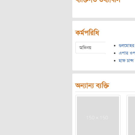
কর্মপরিধি
গুলমোহর
অভিনয়
এপার ওপ
হাফ চান্স
অন্যান্য ব্যক্তি