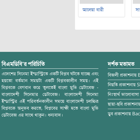
আলেয়া বারী
সা
বিএমডিবি’র পরিচিতি
দর্শক মতামত
এদেশের সিনেমা ইন্ডাস্ট্রিতে একটি বিপ্লব ঘটতে যাচ্ছে এবং
বিজলী
প্রকাশনায়
হয়তো বর্তমান সময়টা একটি বিপ্লবকালীন সময়। এই
নিয়তি
প্রকাশনায়
S
বিপ্লবকে বেগবান করে তুলতেই বাংলা মুভি ডেটাবেজ -
বাংলাদেশী সিনেমার ডেটাবেজ। বাংলাদেশী সিনেমা
নিঃস্বার্থ ভালোবাসা
ইন্ডাস্ট্রির এই পরিবর্তনকালীন সময়ে বাংলাদেশী চলচ্চিত্র
ছায়া-ছবি
প্রকাশনা
বিপ্লবকে অনুভব করতে, বিপ্লবের সাক্ষী হতে বাংলা মুভি
ডুব
প্রকাশনায়
Bac
ডেটাবেজ এর সাথে থাকুন। ধন্যবাদ।