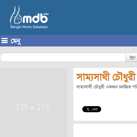
মেনু
Skip to content
খুঁজুন
সাম্যসাথী চৌধুরী
সাম্যসাথী চৌধুরী একজন চলচ্চিত্র প