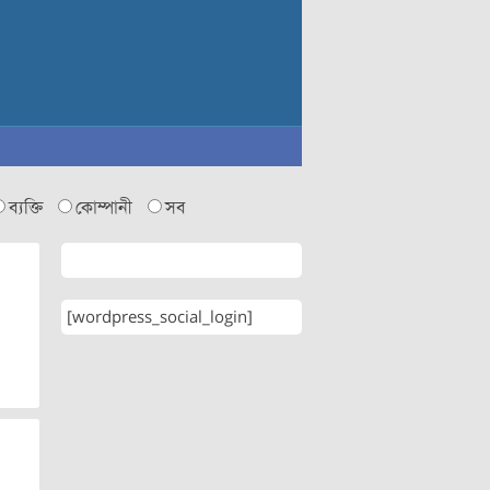
ব্যক্তি
কোম্পানী
সব
[wordpress_social_login]