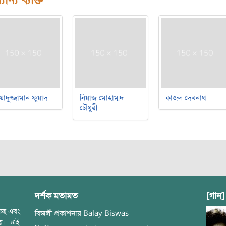
য়াদুজ্জামান ফুয়াদ
নিয়াজ মোহাম্মদ
কাজল দেবনাথ
চৌধুরী
দর্শক মতামত
[গান]
্ছে এবং
বিজলী
প্রকাশনায়
Balay Biswas
ময়। এই