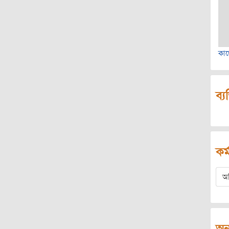
কাছ
ব্য
কর্
অ
অন্