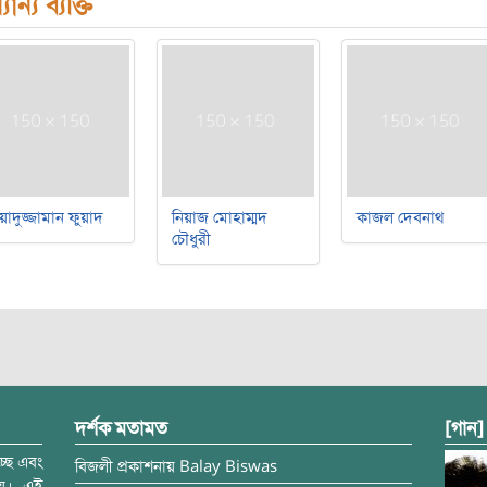
যান্য ব্যক্তি
য়াদুজ্জামান ফুয়াদ
নিয়াজ মোহাম্মদ
কাজল দেবনাথ
চৌধুরী
দর্শক মতামত
[গান]
্ছে এবং
বিজলী
প্রকাশনায়
Balay Biswas
ময়। এই