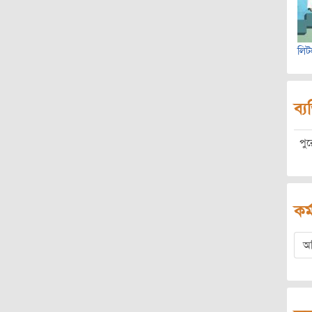
লিট
ব্য
পু
কর্
অ