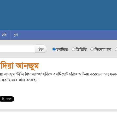
ছবি
ব্লগ
খুঁজুন
চলচ্চিত্র
ডিভিডি
সিনেমা হল
াদিয়া আনজুম
য়া আনজুম ‘লিটল মিস ক্যাওস’ ছবিতে একটি ছোট চরিত্রে অভিনয় করেছেন এবং সহক
চালক হিসেবে কাজ করেছেন।