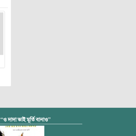
 “ও দাদা ভাই মূর্তি বানাও”