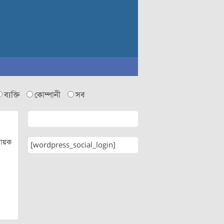
ব্যক্তি
কোম্পানী
সব
নায়ক
[wordpress_social_login]