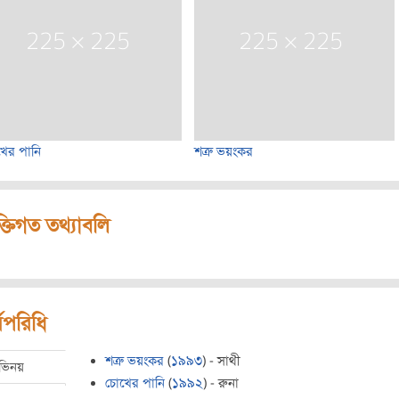
ের পানি
শত্রু ভয়ংকর
ক্তিগত তথ্যাবলি
মপরিধি
শত্রু ভয়ংকর
(
১৯৯৩
) - সাথী
ভিনয়
চোখের পানি
(
১৯৯২
) - রুনা