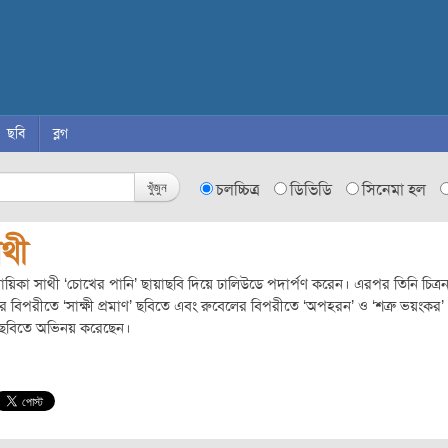
ছবি
ব্লগ
খুঁজুন
চলচ্চিত্র
ডিভিডি
সিনেমা হল
াথী
রনায়িকা সাথী ‘চোখের পানি’ ছায়াছবি দিয়ে ঢালিউডে পদার্পণ করেন। এরপর তিনি চিত্র
নার বিপরীতে ‘সাক্ষী প্রমাণ’ ছবিতে এবং রুবেলের বিপরীতে ‘অপহরন’ ও ‘শত্রু ভয়ংকর’
াছবিতে অভিনয় করেছেন।