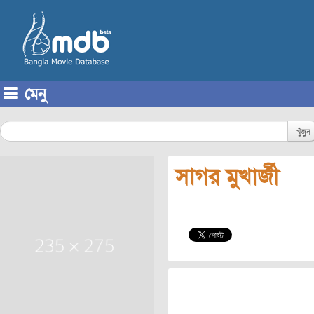
মেনু
Skip to content
খুঁজুন
সাগর মুখার্জী