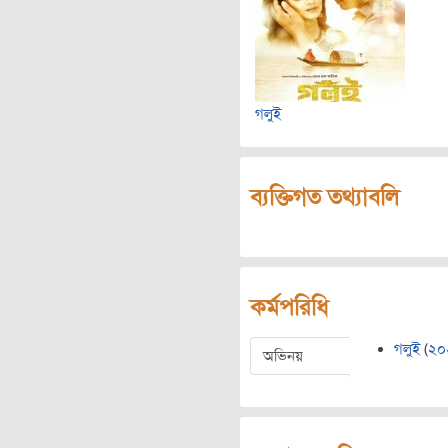
গলুই
ব্যক্তিগত তথ্যাবলি
কর্মপরিধি
গলুই
(
২০
অভিনয়