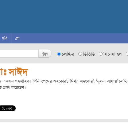
ছবি
ব্লগ
খুঁজুন
চলচ্চিত্র
ডিভিডি
সিনেমা হল
োঃ সাঈদ
 একজন শব্দগ্রাহক। তিনি ‘প্রেমের অহংকার’, ‘মিথ্যা অহংকার’, ‘ভুলনা আমায়’ চলচ্চিত
ীত গ্রহণ করেছেন।