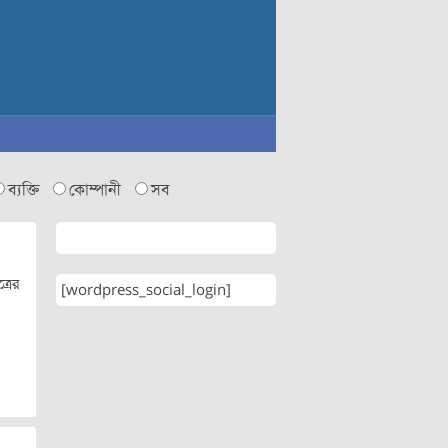
ব্যক্তি
কোম্পানী
সব
্রের
[wordpress_social_login]