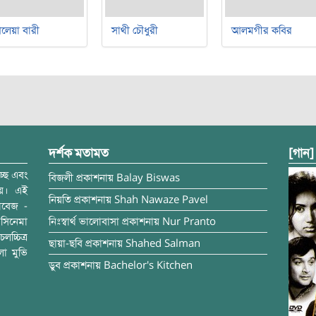
লেয়া বারী
সাথী চৌধুরী
আলমগীর কবির
দর্শক মতামত
[গান]
্ছে এবং
বিজলী
প্রকাশনায়
Balay Biswas
ময়। এই
নিয়তি
প্রকাশনায়
Shah Nawaze Pavel
াবেজ -
সিনেমা
নিঃস্বার্থ ভালোবাসা
প্রকাশনায়
Nur Pranto
চ্চিত্র
ছায়া-ছবি
প্রকাশনায়
Shahed Salman
লা মুভি
ডুব
প্রকাশনায়
Bachelor's Kitchen