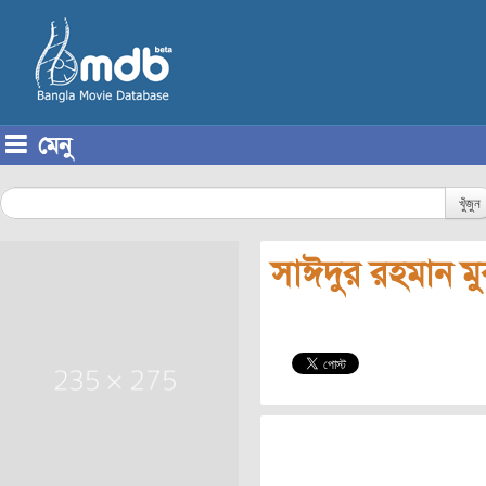
মেনু
Skip to content
খুঁজুন
সাঈদুর রহমান মু